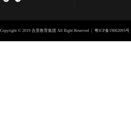
Copyright © 2019 合景教育集团 All Right Reserved |
粤ICP备19002093号