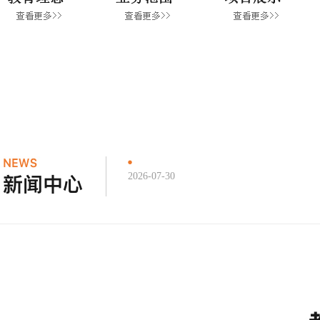
2026-07-30