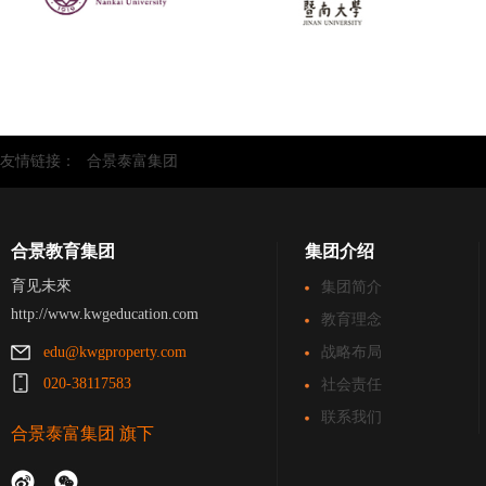
友情链接：
合景泰富集团
合景教育集团
集团介绍
育见未來
集团简介
http://www.kwgeducation.com
教育理念
edu@kwgproperty.com
战略布局
020-38117583
社会责任
联系我们
合景泰富集团
旗下