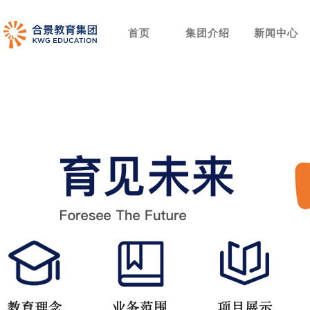
首页
集团介绍
新闻中心