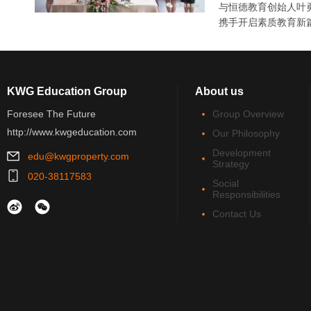
与恒德教育创始人叶
携手开启素质教育新
KWG Education Group
About us
Foresee The Future
Group Overview
http://www.kwgeducation.com
Our Philosophy
Development
edu@kwgproperty.com
Strategy
020-38117583
Social
Responsibilities
Contact Us